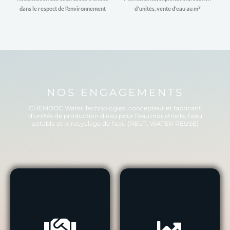
3
dans le respect de l’environnement
d'unités, vente d'eau au m
NOS ENGAGEMENTS​
CHEMDOC Water Technologies, concepteur et fabricant
d’unités de production d’eau pour l’eau industrielle, l’eau
potable et le recyclage de l’eau (REUT, WATER REUSE)
choix techniques.
technologiques.​