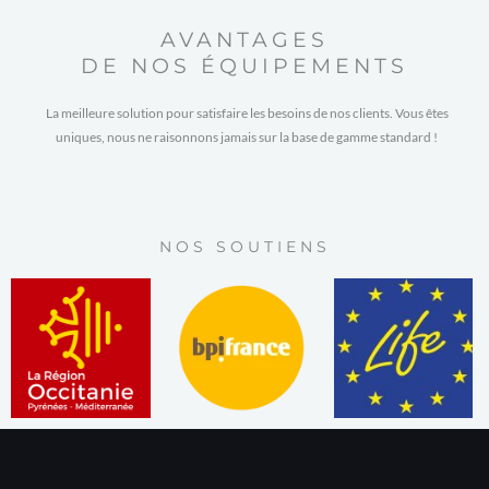
AVANTAGES
DE NOS ÉQUIPEMENTS
La meilleure solution pour satisfaire les besoins de nos clients. Vous êtes
uniques, nous ne raisonnons jamais sur la base de gamme standard !
NOS SOUTIENS